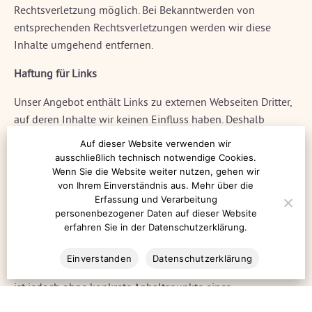
Rechtsverletzung möglich. Bei Bekanntwerden von
entsprechenden Rechtsverletzungen werden wir diese
Inhalte umgehend entfernen.
Haftung für Links
Unser Angebot enthält Links zu externen Webseiten Dritter,
auf deren Inhalte wir keinen Einfluss haben. Deshalb
können wir für diese fremden Inhalte auch keine Gewähr
Auf dieser Website verwenden wir
übernehmen. Für die Inhalte der verlinkten Seiten ist stets
ausschließlich technisch notwendige Cookies.
der jeweilige Anbieter oder Betreiber der Seiten
Wenn Sie die Website weiter nutzen, gehen wir
von Ihrem Einverständnis aus. Mehr über die
verantwortlich. Die verlinkten Seiten wurden zum Zeitpunkt
Erfassung und Verarbeitung
der Verlinkung auf mögliche Rechtsverstöße überprüft.
personenbezogener Daten auf dieser Website
Rechtswidrige Inhalte waren zum Zeitpunkt der Verlinkung
erfahren Sie in der Datenschutzerklärung.
nicht erkennbar.
Einverstanden
Datenschutzerklärung
Eine permanente inhaltliche Kontrolle der verlinkten Seiten
ist jedoch ohne konkrete Anhaltspunkte einer
Rechtsverletzung nicht zumutbar. Bei Bekanntwerden von